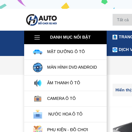
TRAN
DANH MỤC NỔI BẬT
DỊCH 
MẶT DƯỠNG Ô TÔ
Trang chủ
Âm Thanh ô Tô
MÀN HÌNH DVD ANDROID
ÂM THANH Ô TÔ
DANH MỤC
Hiển thị
CAMERA Ô TÔ
Nội Thất ô Tô
Ngoại Thất ô Tô
NƯỚC HOA Ô TÔ
Phụ Kiện - Đồ Chơi
PHỤ KIỆN - ĐỒ CHƠI