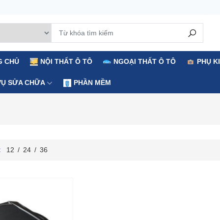
G CHỦ
NỘI THẤT Ô TÔ
NGOẠI THẤT Ô TÔ
PHỤ K
VỤ SỬA CHỮA
PHẦN MỀM
:
12
/
24
/
36