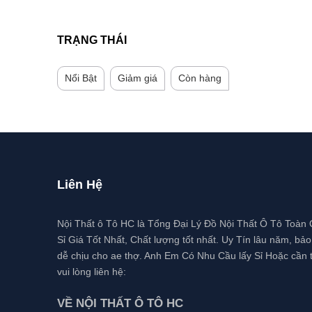
TRẠNG THÁI
Nổi Bật
Giảm giá
Còn hàng
Liên Hệ
Nội Thất ô Tô HC là Tổng Đại Lý Đồ Nội Thất Ô Tô Toàn
Sỉ Giá Tốt Nhất, Chất lượng tốt nhất. Uy Tín lâu năm, bả
dễ chịu cho ae thợ. Anh Em Có Nhu Cầu lấy Sỉ Hoặc cần t
vui lòng liên hệ:
VỀ NỘI THẤT Ô TÔ HC