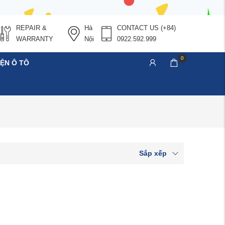
REPAIR &
Hà
CONTACT US
(+84)
WARRANTY
Nội
0922.592.999
0
IỆN Ô TÔ
Sắp xếp