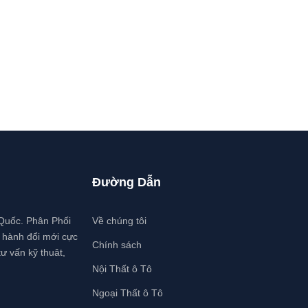
Đường Dẫn
 Quốc. Phân Phối
Về chúng tôi
o hành đổi mới cực
Chính sách
ư vấn kỹ thuât,
Nội Thất ô Tô
Ngoại Thất ô Tô